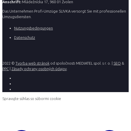
Anschrift:
Mládežnícka 17, 960 01 Zvolen
Das Unternehmen Profi-Umzüge SLIVKA versorgt Sie mit professionellen
Umzugsdiensten.
Nutzungsbedingungen
Datenschutz
2022 ©
Tvorba web stránok
od spoločnosti MEDIATEL spol. s r. o. |
SEO
&
PPC
|
Zásady ochrany osobných údajov
.
Spravujte súhlas so súbormi cookie