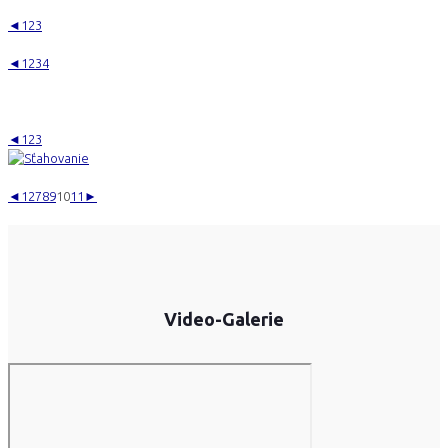
◄
1
2
3
◄
1
2
3
4
◄
1
2
3
◄
1
2
7
8
9
10
11
►
Video-Galerie