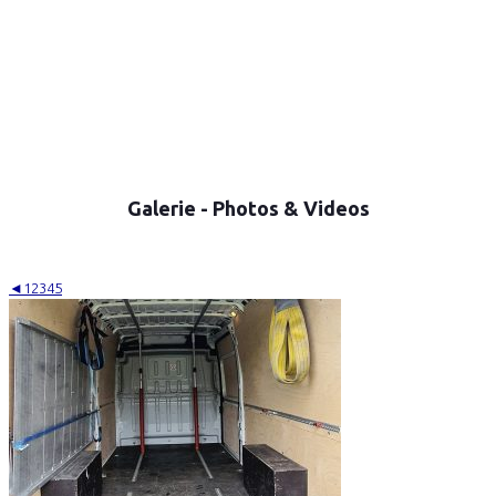
Galerie - Photos & Videos
◄
1
2
3
4
5