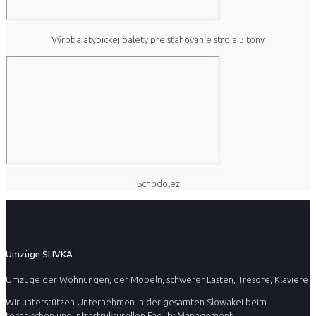
Výroba atypickej palety pre sťahovanie stroja 3 tony
Schodolez
Umzüge SLIVKA
Umzüge der Wohnungen, der Möbeln, schwerer Lasten, Tresore, Klaviere
Wir unterstützen Unternehmen in der gesamten Slowakei beim
technischen und infrastrukturellen Facility Management.