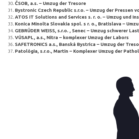
ČSOB, a.s. – Umzug der Tresore
Bystronic Czech Republic s.r.o. – Umzug der Pressen 
ATOS IT Solutions and Services s. r. o. – Umzug und I
Konica Minolta Slovakia spol. s r. o., Bratislava – Um
GEBRÜDER WEISS, s.r.o. , Senec – Umzug schwerer Last
VÚSAPL, a.s., Nitra – komplexer Umzug der Labors
SAFETRONICS a.s., Banská Bystrica – Umzug der Treso
Patológia, s.r.o., Martin – Komplexer Umzug der Patho