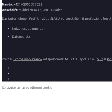
Handy:
+421 (0)950 333 222
Anschrift:
Mládežnícka 17, 960 01 Zvolen
Das Unternehmen Profi-Umzüge SLIVKA versorgt Sie mit professionellen U
Nutzungsbedingungen
Datenschutz
2022 ©
Tvorba web stránok
od spoločnosti MEDIATEL spol. s r. o. |
SEO
&
PP
Spravujte súhlas so súbormi cookie