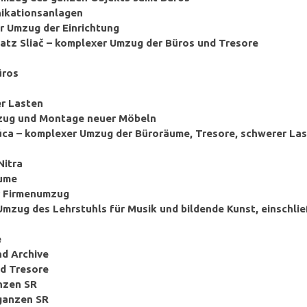
nikationsanlagen
xer Umzug der Einrichtung
platz Sliač – komplexer Umzug der Büros und Tresore
üros
er Lasten
mzug und Montage neuer Möbeln
evúca – komplexer Umzug der Büroräume, Tresore, schwerer La
Nitra
äume
r Firmenumzug
Umzug des Lehrstuhls für Musik und bildende Kunst, einschlie
e
nd Archive
nd Tresore
anzen SR
 ganzen SR