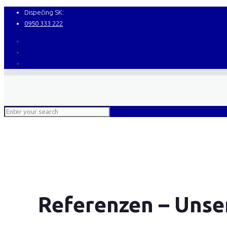
Dispečing SK:
0950 333 222
Referenzen – Unse