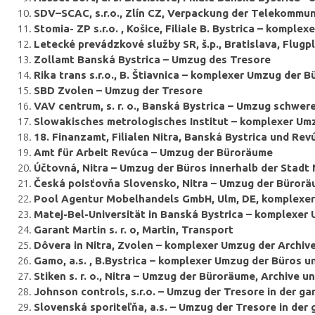
SDV–SCAC, s.r.o., Zlín CZ, Verpackung der Telekommu
Stomia- ZP s.r.o. , Košice, Filiale B. Bystrica – komple
Letecké prevádzkové služby SR, š.p., Bratislava, Flug
Zollamt Banská Bystrica – Umzug des Tresore
Rika trans s.r.o., B. Štiavnica – komplexer Umzug der B
SBD Zvolen – Umzug der Tresore
VAV centrum, s. r. o., Banská Bystrica – Umzug schwer
Slowakisches metrologisches Institut – komplexer U
18. Finanzamt, Filialen Nitra, Banská Bystrica und R
Amt für Arbeit Revúca – Umzug der Büroräume
Účtovná, Nitra – Umzug der Büros innerhalb der Stadt 
Česká poisťovňa Slovensko, Nitra – Umzug der Büror
Pool Agentur Mobelhandels GmbH, Ulm, DE, komplexe
Matej-Bel-Universität in Banská Bystrica – komplexer 
Garant Martin s. r. o, Martin, Transport
Dôvera in Nitra, Zvolen – komplexer Umzug der Archiv
Gamo, a.s. , B.Bystrica – komplexer Umzug der Büros u
Stiken s. r. o., Nitra – Umzug der Büroräume, Archive u
Johnson controls, s.r.o. – Umzug der Tresore in der g
Slovenská sporiteľňa, a.s. – Umzug der Tresore in der