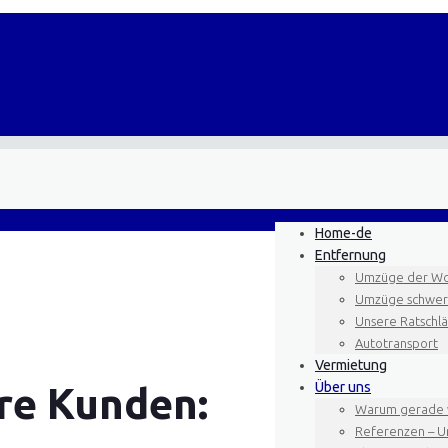
Home-de
Entfernung
Umzüge der Wo
Umzüge schwere
Unsere Ratschl
Autotransport
Vermietung
Über uns
re Kunden:
Warum gerade 
Referenzen – U