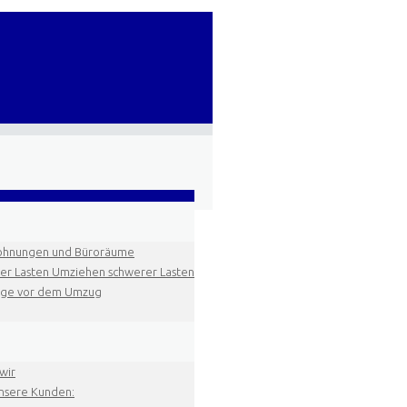
hnungen und Büroräume
r Lasten Umziehen schwerer Lasten
äge vor dem Umzug
wir
nsere Kunden: