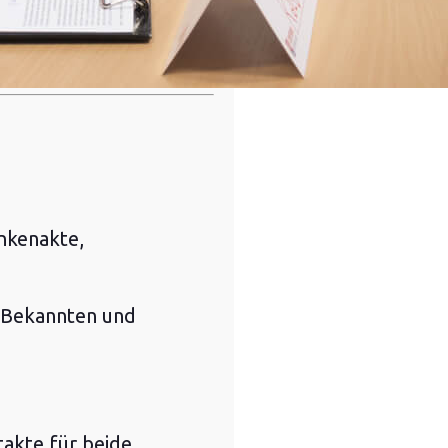
nkenakte,
, Bekannten und
akte für beide