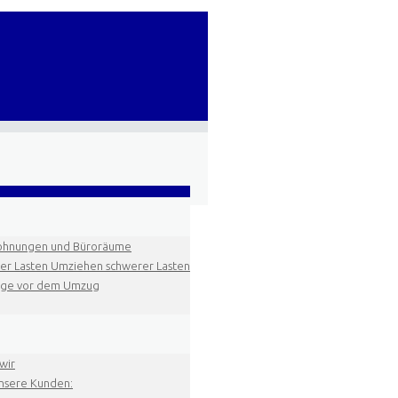
hnungen und Büroräume
r Lasten Umziehen schwerer Lasten
äge vor dem Umzug
wir
nsere Kunden: