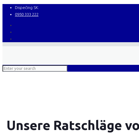
Dispečing SK:
0950 333 222
Unsere Ratschläge v