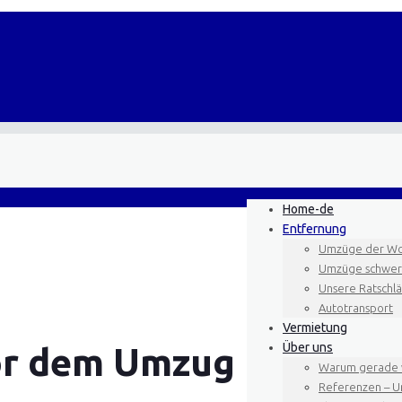
Home-de
Entfernung
Umzüge der Wo
Umzüge schwere
Unsere Ratschl
Autotransport
Vermietung
Über uns
or dem Umzug
Warum gerade 
Referenzen – U