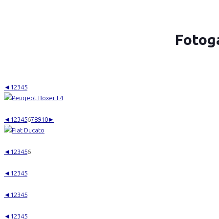
Fotog
◄
1
2
3
4
5
◄
1
2
3
4
5
6
7
8
9
10
►
◄
1
2
3
4
5
6
◄
1
2
3
4
5
◄
1
2
3
4
5
◄
1
2
3
4
5