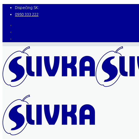
Dispečing SK:
0950 333 222