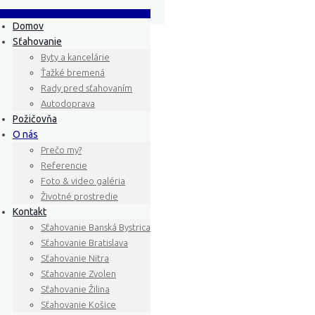
Domov
Sťahovanie
Byty a kancelárie
Ťažké bremená
Rady pred sťahovaním
Autodoprava
Požičovňa
O nás
Prečo my?
Referencie
Foto & video galéria
Životné prostredie
Kontakt
Sťahovanie Banská Bystrica
Sťahovanie Bratislava
Sťahovanie Nitra
Sťahovanie Zvolen
Sťahovanie Žilina
Sťahovanie Košice