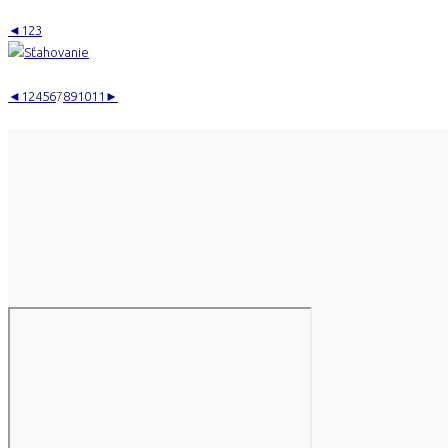
◄
1
2
3
◄
1
2
4
5
6
7
8
9
10
11
►