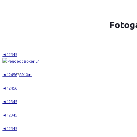
Fotog
◄
1
2
3
4
5
◄
1
2
4
5
6
7
8
9
10
►
◄
1
2
4
5
6
◄
1
2
3
4
5
◄
1
2
3
4
5
◄
1
2
3
4
5