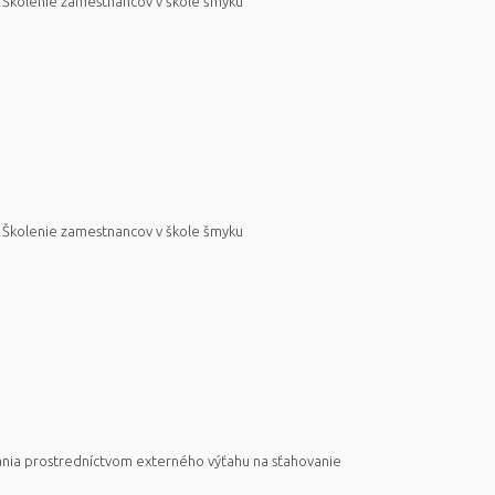
Školenie zamestnancov v škole šmyku
Školenie zamestnancov v škole šmyku
nia prostredníctvom externého výťahu na sťahovanie