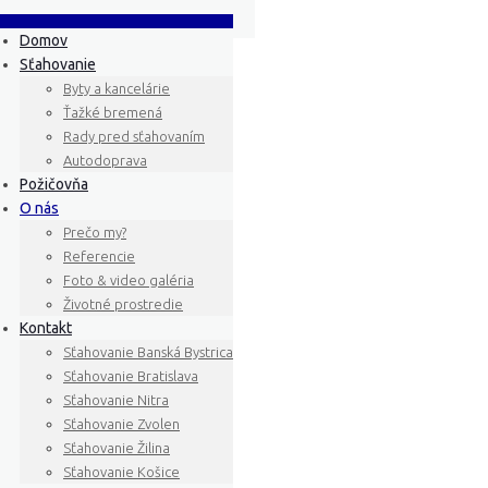
Domov
Sťahovanie
Byty a kancelárie
Ťažké bremená
Rady pred sťahovaním
Autodoprava
Požičovňa
O nás
Prečo my?
Referencie
Foto & video galéria
Životné prostredie
Kontakt
Sťahovanie Banská Bystrica
Sťahovanie Bratislava
Sťahovanie Nitra
Sťahovanie Zvolen
Sťahovanie Žilina
Sťahovanie Košice