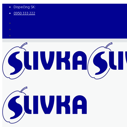
Dispečing SK:
0950 333 222