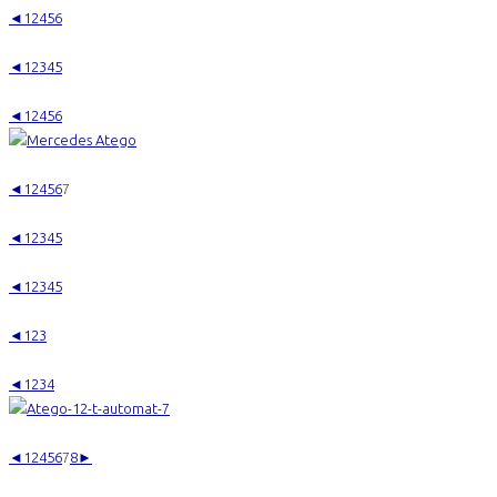
◄
1
2
4
5
6
◄
1
2
3
4
5
◄
1
2
4
5
6
◄
1
2
4
5
6
7
◄
1
2
3
4
5
◄
1
2
3
4
5
◄
1
2
3
◄
1
2
3
4
◄
1
2
4
5
6
7
8
►